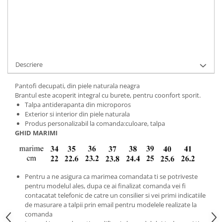
Cod Produs:
925-2-001-34
Ai nevoie de ajutor?
+40737089722
Cere informatii
Descriere
Pantofi decupati, din piele naturala neagra
Brantul este acoperit integral cu burete, pentru coonfort sporit.
Talpa antiderapanta din microporos
Exterior si interior din piele naturala
Produs personalizabil la comanda:culoare, talpa
GHID MARIMI
Pentru a ne asigura ca marimea comandata ti se potriveste
pentru modelul ales, dupa ce ai finalizat comanda vei fi
contacatat telefonic de catre un consilier si vei primi indicatiile
de masurare a talpii prin email pentru modelele realizate la
comanda