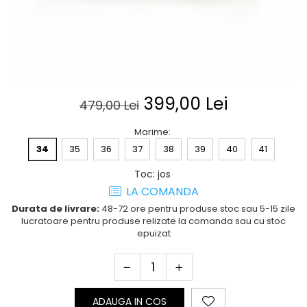
Posete
Mov
Rucsac
Visiniu
Plic
Maro
Saculet
Albastru
Borsete
399,00 Lei
479,00 Lei
Marime
:
34
35
36
37
38
39
40
41
Toc
:
jos
LA COMANDA
Durata de livrare:
48-72 ore pentru produse stoc sau 5-15 zile
lucratoare pentru produse relizate la comanda sau cu stoc
epuizat
ADAUGA IN COS