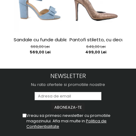
Sandale cu funde duble, din piele intoarsa albastru de
Pantofi stiletto, cu decupaj in
Sand
669,00 Lei
649,00 Lei
569,00 Lei
499,00 Lei
NEWSLETTER
Nu rata ofertele si promotiile noastre
Vreau sa primesc newsletter cu promotiile
magazinului. Afla mai multe in
Politica de
Confidentialitate