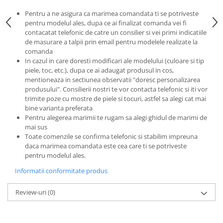
Pentru a ne asigura ca marimea comandata ti se potriveste
pentru modelul ales, dupa ce ai finalizat comanda vei fi
contacatat telefonic de catre un consilier si vei primi indicatiile
de masurare a talpii prin email pentru modelele realizate la
comanda
In cazul in care doresti modificari ale modelului (culoare si tip
piele, toc, etc.), dupa ce ai adaugat produsul in cos,
mentioneaza in sectiunea observatii "doresc personalizarea
produsului". Consilierii nostri te vor contacta telefonic si iti vor
trimite poze cu mostre de piele si tocuri, astfel sa alegi cat mai
bine varianta preferata
Pentru alegerea marimii te rugam sa alegi ghidul de marimi de
mai sus
Toate comenzile se confirma telefonic si stabilim impreuna
daca marimea comandata este cea care ti se potriveste
pentru modelul ales.
Informatii conformitate produs
Review-uri
(0)