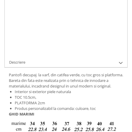
ADAUGA IN COS
Cod Produs:
728-9495-7-cav-34
Ai nevoie de ajutor?
+40737089722
Cere informatii
Descriere
Pantofi decupaj la varf, din catifea verde, cu toc gros si platforma.
Bareta din fata este realizata prin o tehnica de innodare a
materialului, incadrand designul in unul modern si original.
Interior si exterior piele naturala
TOC 10.5cm,
PLATFORMA 2cm
Produs personalizabil la comanda: culoare, toc
GHID MARIMI