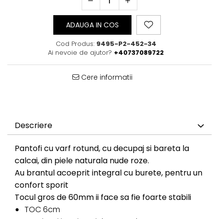
ADAUGA IN COS
Cod Produs:
9495-P2-452-34
Ai nevoie de ajutor?
+40737089722
Cere informatii
Descriere
Pantofi cu varf rotund, cu decupaj si bareta la
calcai, din piele naturala nude roze.
Au brantul acoeprit integral cu burete, pentru un
confort sporit
Tocul gros de 60mm ii face sa fie foarte stabili
TOC 6cm