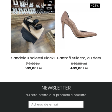
-17%
-23%
NOU
Sandale Khaleesi Black Patent
Pantofi stiletto, cu decupaj in
Sand
719,00 Lei
649,00 Lei
599,00 Lei
499,00 Lei
NEWSLETTER
Nu rata ofertele si promotiile noastre