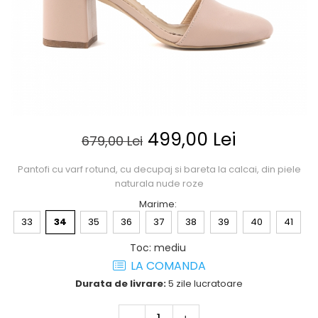
Posete
Mov
Rucsac
Visiniu
Plic
Maro
Saculet
Albastru
Borsete
499,00 Lei
679,00 Lei
Pantofi cu varf rotund, cu decupaj si bareta la calcai, din piele
naturala nude roze
Marime
:
33
34
35
36
37
38
39
40
41
Toc
:
mediu
LA COMANDA
Durata de livrare:
5 zile lucratoare