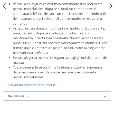
Pentru a ne asigura ca marimea comandata ti se potriveste
pentru modelul ales, dupa ce ai finalizat comanda vei fi
contacatat telefonic de catre un consilier si vei primi indicatiile
de masurare a talpii prin email pentru modelele realizate la
comanda
In cazul in care doresti modificari ale modelului (culoare si tip
piele, toc, etc.), dupa ce ai adaugat produsul in cos,
mentioneaza in sectiunea observatii "doresc personalizarea
produsului". Consilierii nostri te vor contacta telefonic si iti vor
trimite poze cu mostre de piele si tocuri, astfel sa alegi cat mai
bine varianta preferata
Pentru alegerea marimii te rugam sa alegi ghidul de marimi de
mai sus
Toate comenzile se confirma telefonic si stabilim impreuna
daca marimea comandata este cea care ti se potriveste
pentru modelul ales.
Informatii conformitate produs
Review-uri
(0)