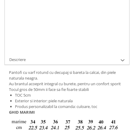
ADAUGA IN COS
Cod Produs:
9495-P2-010-34
Ai nevoie de ajutor?
+40737089722
Cere informatii
Descriere
Pantofi cu varf rotund cu decupaj si bareta la calcai, din piele
naturala neagra.
Au brantul acoeprit integral cu burete, pentru un confort sporit
Tocul gros de 50mm ii face sa fie foarte stabili
TOC 5cm
Exterior si interior: piele naturala
Produs personalizabil la comanda: culoare, toc
GHID MARIMI