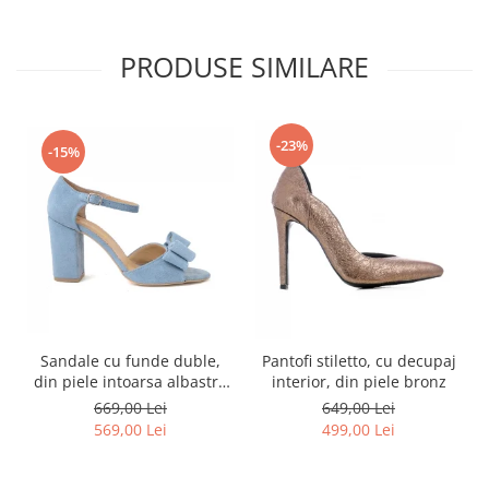
PRODUSE SIMILARE
-23%
-15%
Sandale cu funde duble,
Pantofi stiletto, cu decupaj
din piele intoarsa albastru
interior, din piele bronz
deschis
669,00 Lei
649,00 Lei
569,00 Lei
499,00 Lei