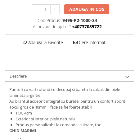
ADAUGA IN COS
Cod Produs:
9495-P2-1000-34
Ai nevoie de ajutor?
+40737089722
Adauga la Favorite
Cere informatii
Descriere
Pantofi cu varf rotund cu decupaj si bareta la calcai, din piele
laminata argintie.
Au brantul acoeprit integral cu burete, pentru un confort sporit
Tocul gros de 40mm ii face sa fie foarte stabili
TOC 4cm
Exterior si interior: piele naturala
Produs personalizabil la comanda: culoare, toc
GHID MARIMI