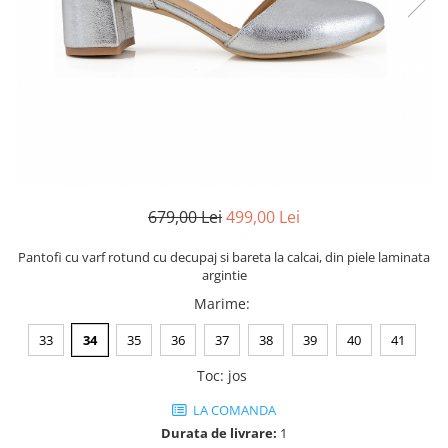
Negru
GENTI
Mov
Posete
Rucsac
Visiniu
Plic
Maro
Saculet
Albastru
Borsete
679,00 Lei
499,00 Lei
Pantofi cu varf rotund cu decupaj si bareta la calcai, din piele laminata
argintie
Marime
:
33
34
35
36
37
38
39
40
41
Toc
:
jos
LA COMANDA
Durata de livrare:
1