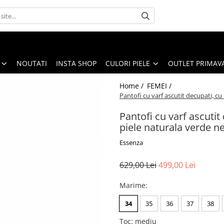
NOUTATI
INSTA SHOP
CULORI PIELE
OUTLET PRIMAV
Home /
FEMEI /
Pantofi cu varf ascutit decupati, cu
Pantofi cu varf ascutit
piele naturala verde n
Essenza
629,00 Lei
499,00 Lei
Marime
:
34
35
36
37
38
Toc
:
mediu