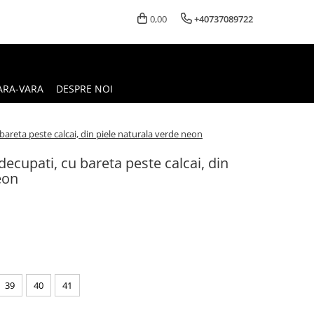
0,00
+40737089722
ARA-VARA
DESPRE NOI
 bareta peste calcai, din piele naturala verde neon
 decupati, cu bareta peste calcai, din
eon
39
40
41