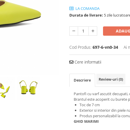
LA COMANDA
Durata de livrare:
5 zile lucratoar
ADAUG
Cod Produs:
697-6-vn0-34
Ai 
Cere informatii
Review-uri
(0)
Descriere
Pantofi cu varf ascutit decupati, 
Brantul este acoperit cu burete p
Toc de 7 cm
Exterior si interior din piele n
Produs personalizabil la coma
GHID MARIMI