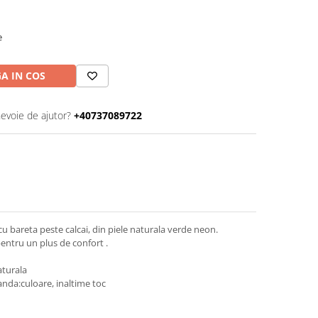
e
A IN COS
nevoie de ajutor?
+40737089722
cu bareta peste calcai, din piele naturala verde neon.
entru un plus de confort .
aturala
nda:culoare, inaltime toc