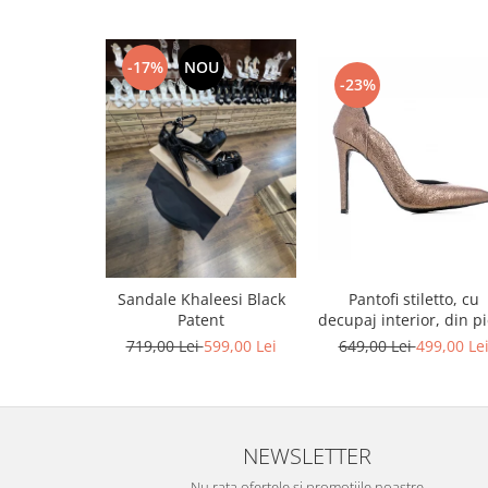
-17%
NOU
-23%
Pantofi stiletto, cu
Sandale Khaleesi Black
decupaj interior, din pi
Patent
bronz
649,00 Lei
499,00 Le
719,00 Lei
599,00 Lei
NEWSLETTER
Nu rata ofertele si promotiile noastre