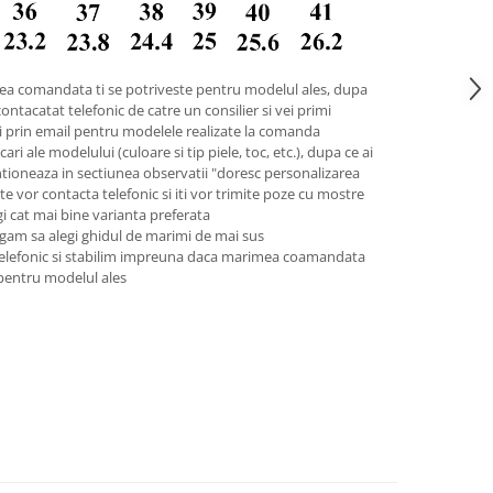
ea comandata ti se potriveste pentru modelul ales, dupa
contacatat telefonic de catre un consilier si vei primi
pii prin email pentru modelele realizate la comanda
ari ale modelului (culoare si tip piele, toc, etc.), dupa ce ai
tioneaza in sectiunea observatii "doresc personalizarea
 te vor contacta telefonic si iti vor trimite poze cu mostre
legi cat mai bine varianta preferata
gam sa alegi ghidul de marimi de mai sus
telefonic si stabilim impreuna daca marimea coamandata
 pentru modelul ales