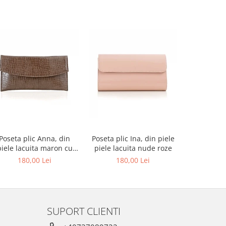
-27%
Poseta plic Anna, din
Poseta plic Ina, din piele
Pantofi de
piele lacuita maron cu
piele lacuita nude roze
rotund, din
textura croco
alba si p
180,00 Lei
180,00 Lei
679,00 L
au
SUPORT CLIENTI