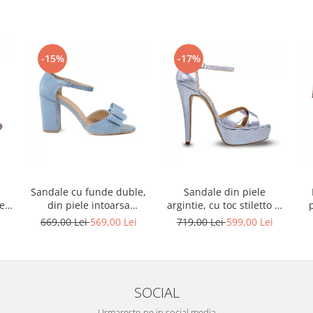
-15%
-17%
Sandale cu funde duble,
Sandale din piele
ele
din piele intoarsa
argintie, cu toc stiletto si
albastru deschis
platforma
i
669,00 Lei
569,00 Lei
719,00 Lei
599,00 Lei
SOCIAL
Urmareste-ne in social media