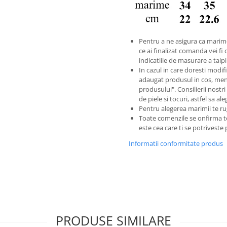
Pentru a ne asigura ca marim
ce ai finalizat comanda vei fi 
indicatiile de masurare a tal
In cazul in care doresti modific
adaugat produsul in cos, men
produsului". Consilierii nostri
de piele si tocuri, astfel sa a
Pentru alegerea marimii te ru
Toate comenzile se onfirma 
este cea care ti se potriveste
Informatii conformitate produs
PRODUSE SIMILARE