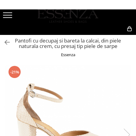
FEMEI
BARBATI
REDUCERI
Culori Piele
INCALTAMINTE
PANTOFI
Stoc Livrare Rapida
Toate
0,00
Pantofi cu decupaj si bareta la calcai, din piele
Sandale
SNEAKERS
Rosu
naturala crem, cu presaj tip piele de sarpe
Pantofi
Roz
Essenza
Balerini
Galben
Bocanci
Verde
-21%
Ghete
Portocaliu
Cizme
Argintiu
Ciocate
Colectie Mireasa
Auriu
Crystal Collection
Bej
Casual
Alb
Loafer
Gri
Sneakers