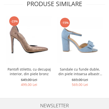
PRODUSE SIMILARE
-23%
-15%
Sandale cu funde duble,
Pantofi stiletto, cu decupaj
din piele intoarsa albastru
interior, din piele bronz
deschis
669,00 Lei
649,00 Lei
569,00 Lei
499,00 Lei
NEWSLETTER