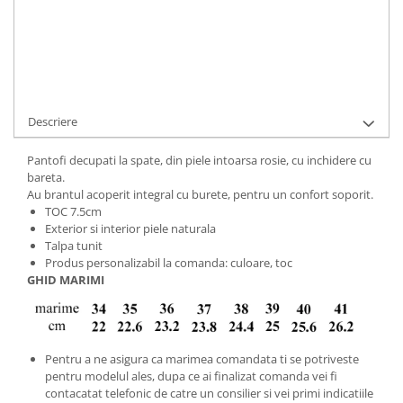
Cod Produs:
321-156-5-881-34
Ai nevoie de ajutor?
+40737089722
Cere informatii
Descriere
Pantofi decupati la spate, din piele intoarsa rosie, cu inchidere cu
bareta.
Au brantul acoperit integral cu burete, pentru un confort soporit.
TOC 7.5cm
Exterior si interior piele naturala
Talpa tunit
Produs personalizabil la comanda: culoare, toc
GHID MARIMI
Pentru a ne asigura ca marimea comandata ti se potriveste
pentru modelul ales, dupa ce ai finalizat comanda vei fi
contacatat telefonic de catre un consilier si vei primi indicatiile