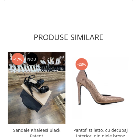
PRODUSE SIMILARE
-17%
NOU
-23%
Pantofi stiletto, cu decupaj
Sandale Khaleesi Black
interior, din piele bronz
Patent