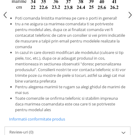
Poti comanda linistita marimea pe care o porti in general!
tru a ne asigura ca marimea comandata ti se potriveste
pentru modelul ales, dupa ce ai finalizat comanda vei fi
contacatat telefonic de catre un consilier si vei primi indicatiile
de masurare a talpii prin email pentru modelele realizate la
comanda
In cazul in care doresti modificari ale modelului (culoare si tip
piele, toc, etc.), dupa ce ai adaugat produsul in cos,
mentioneaza in sectiunea observatii "doresc personalizarea
produsului". Consilierii nostri te vor contacta telefonic si iti vor
trimite poze cu mostre de piele si tocuri, astfel sa alegi cat mai
bine varianta preferata
Pentru alegerea marimii te rugam sa alegi ghidul de marimi de
mai sus
Toate comenzile se onfirma telefonic si stabilim impreuna
daca marimea coamandata este cea care ti se potriveste
pentru modelul ales
Informatii conformitate produs
Review-uri
(0)