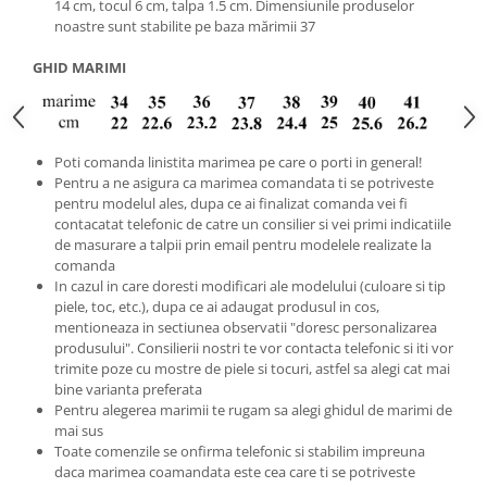
14 cm, tocul 6 cm, talpa 1.5 cm. Dimensiunile produselor
noastre sunt stabilite pe baza mărimii 37
GHID MARIMI
Poti comanda linistita marimea pe care o porti in general!
Pentru a ne asigura ca marimea comandata ti se potriveste
pentru modelul ales, dupa ce ai finalizat comanda vei fi
contacatat telefonic de catre un consilier si vei primi indicatiile
de masurare a talpii prin email pentru modelele realizate la
comanda
In cazul in care doresti modificari ale modelului (culoare si tip
piele, toc, etc.), dupa ce ai adaugat produsul in cos,
mentioneaza in sectiunea observatii "doresc personalizarea
produsului". Consilierii nostri te vor contacta telefonic si iti vor
trimite poze cu mostre de piele si tocuri, astfel sa alegi cat mai
bine varianta preferata
Pentru alegerea marimii te rugam sa alegi ghidul de marimi de
mai sus
Toate comenzile se onfirma telefonic si stabilim impreuna
daca marimea coamandata este cea care ti se potriveste