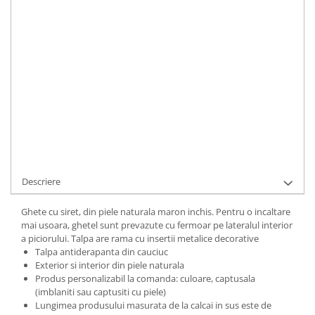
LA COMANDA
Durata de livrare:
1
ADAUGA IN COS
Cod Produs:
BrendaN-1-605i-36
Ai nevoie de ajutor?
+40737089722
Cere informatii
Descriere
Ghete cu siret, din piele naturala maron inchis. Pentru o incaltare
mai usoara, ghetel sunt prevazute cu fermoar pe lateralul interior
a piciorului. Talpa are rama cu insertii metalice decorative
Talpa antiderapanta din cauciuc
Exterior si interior din piele naturala
Produs personalizabil la comanda: culoare, captusala
(imblaniti sau captusiti cu piele)
Lungimea produsului masurata de la calcai in sus este de