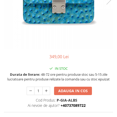
Negru
GENTI
Mov
Posete
Rucsac
Visiniu
Plic
Maro
Saculet
Albastru
Borsete
349,00 Lei
IN STOC
Durata de livrare:
48-72 ore pentru produse stoc sau 5-15 zile
lucratoare pentru produse relizate la comanda sau cu stoc epuizat
ADAUGA IN COS
Cod Produs:
P-GIA-ALBS
Ai nevoie de ajutor?
+40737089722