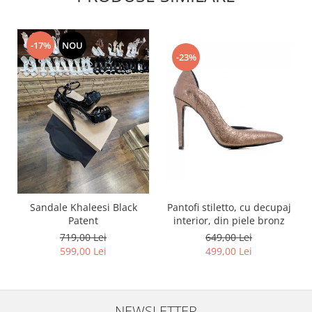
-17%
NOU
-23%
Pantofi stiletto, cu decupaj
Sandale Khaleesi Black
interior, din piele bronz
Patent
649,00 Lei
719,00 Lei
499,00 Lei
599,00 Lei
NEWSLETTER