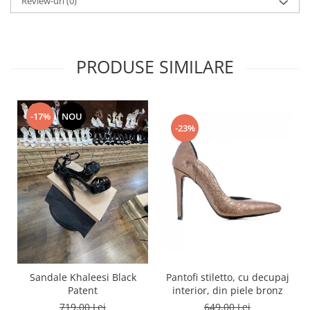
Review-uri
(0)
PRODUSE SIMILARE
-17%
NOU
-23%
Pantofi stiletto, cu decupaj
Sandale Khaleesi Black
interior, din piele bronz
Patent
649,00 Lei
719,00 Lei