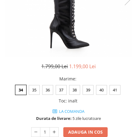
Negru
GENTI
Mov
Posete
Rucsac
Visiniu
Plic
Maro
Saculet
Albastru
Borsete
1.799,00 Lei
1.199,00 Lei
Marime
:
34
35
36
37
38
39
40
41
Toc
:
inalt
LA COMANDA
Durata de livrare:
5 zile lucratoare
ADAUGA IN COS