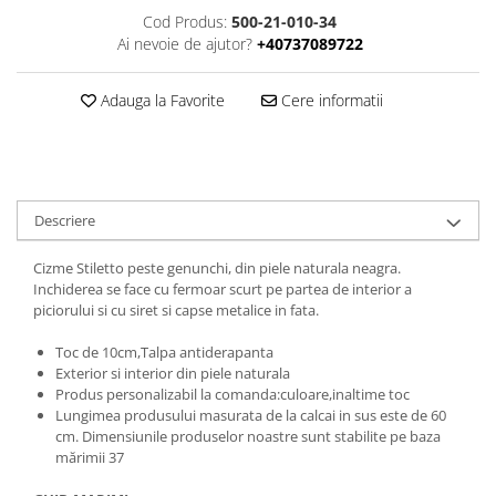
Cod Produs:
500-21-010-34
Ai nevoie de ajutor?
+40737089722
Adauga la Favorite
Cere informatii
Descriere
Cizme Stiletto peste genunchi, din piele naturala neagra.
Inchiderea se face cu fermoar scurt pe partea de interior a
piciorului si cu siret si capse metalice in fata.
Toc de 10cm,Talpa antiderapanta
Exterior si interior din piele naturala
Produs personalizabil la comanda:culoare,inaltime toc
Lungimea produsului masurata de la calcai in sus este de 60
cm. Dimensiunile produselor noastre sunt stabilite pe baza
mărimii 37