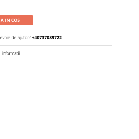
A IN COS
nevoie de ajutor?
+40737089722
informatii