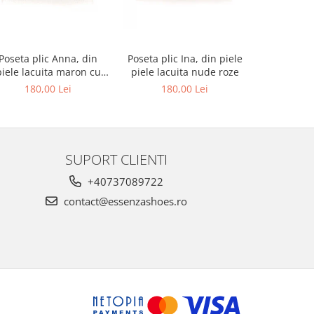
Poseta plic Anna, din
Poseta plic Ina, din piele
Pantofi de
piele lacuita maron cu
piele lacuita nude roze
rotund, din
textura croco
alba si p
180,00 Lei
180,00 Lei
679,00 L
au
SUPORT CLIENTI
+40737089722
contact@essenzashoes.ro