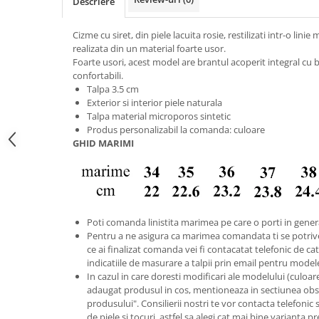
Descriere
Cizme cu siret, din piele lacuita rosie, restilizati intr-o lin
realizata din un material foarte usor.
Foarte usori, acest model are brantul acoperit integral cu bu
confortabili.
Talpa 3.5 cm
Exterior si interior piele naturala
Talpa material microporos sintetic
Produs personalizabil la comanda: culoare
GHID MARIMI
Poti comanda linistita marimea pe care o porti in gener
Pentru a ne asigura ca marimea comandata ti se potriv
ce ai finalizat comanda vei fi contacatat telefonic de catr
indicatiile de masurare a talpii prin email pentru model
In cazul in care doresti modificari ale modelului (culoare s
adaugat produsul in cos, mentioneaza in sectiunea obse
produsului". Consilierii nostri te vor contacta telefonic 
de piele si tocuri, astfel sa alegi cat mai bine varianta p