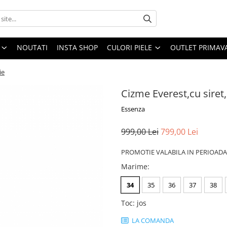
NOUTATI
INSTA SHOP
CULORI PIELE
OUTLET PRIMAV
ie
Cizme Everest,cu siret, 
Essenza
999,00 Lei
799,00 Lei
PROMOTIE VALABILA IN PERIOADA 
Marime
:
34
35
36
37
38
Toc
:
jos
LA COMANDA