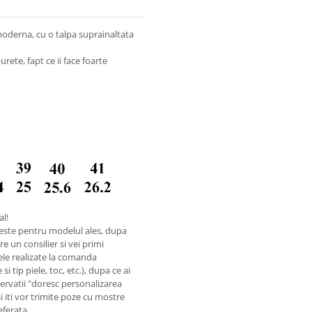
ie moderna, cu o talpa suprainaltata
rete, fapt ce ii face foarte
al!
este pentru modelul ales, dupa
e un consilier si vei primi
ele realizate la comanda
i tip piele, toc, etc.), dupa ce ai
rvatii "doresc personalizarea
si iti vor trimite poze cu mostre
referata