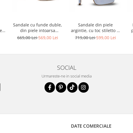
Sandale cu funde duble,
Sandale din piele
ele
din piele intoarsa
argintie, cu toc stiletto si
albastru deschis
platforma
i
669,00 Lei
569,00 Lei
719,00 Lei
599,00 Lei
SOCIAL
Urmareste-ne in social media
DATE COMERCIALE