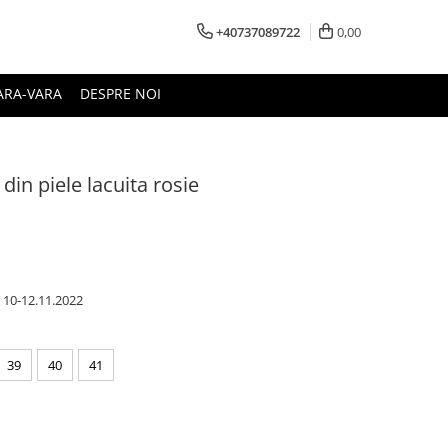
+40737089722
0,00
ARA-VARA
DESPRE NOI
din piele lacuita rosie
10-12.11.2022
39
40
41