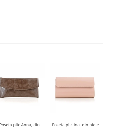
-27%
Poseta plic Anna, din
Poseta plic Ina, din piele
Pantofi de