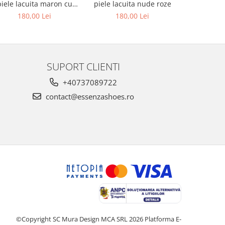
piele lacuita maron cu
piele lacuita nude roze
rotund, din
textura croco
alba si p
180,00 Lei
180,00 Lei
679,00 L
au
SUPORT CLIENTI
+40737089722
contact@essenzashoes.ro
©Copyright SC Mura Design MCA SRL 2026
Platforma E-