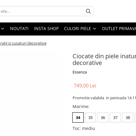
NOUTATI
INSTA SHOP
CULORI PIELE
OUTLET PRIMAV
atii si cusaturi decorative
Ciocate din piele inatu
decorative
Essenza
749,00 Lei
Promotie valabila in perioada 14.1
Marime
:
34
35
36
37
38
Toc
:
mediu