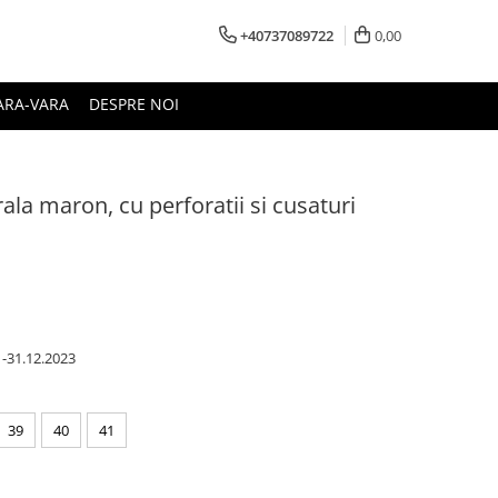
+40737089722
0,00
ARA-VARA
DESPRE NOI
rala maron, cu perforatii si cusaturi
1-31.12.2023
39
40
41