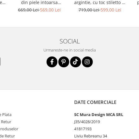
ele
din piele intoarsa
argintie, cu toc stiletto si
albastru deschis
platforma
i
669,00 Lei
569,00 Lei
719,00 Lei
599,00 Lei
SOCIAL
Urmareste-ne in social media
DATE COMERCIALE
 Plata
SC Mura Design MCA SRL
e Retur
J35/4028/2019
Produselor
41817193
de Retur
Liviu Rebreanu 34