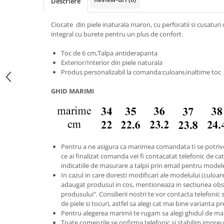
Descriere
Ciocate din piele inaturala maron, cu perforatii si cusaturi
integral cu burete pentru un plus de confort.
Toc de 6 cm,Talpa antiderapanta
Exterior/Interior din piele naturala
Produs personalizabil la comanda:culoare,inaltime toc
GHID MARIMI
Pentru a ne asigura ca marimea comandata ti se potriv
ce ai finalizat comanda vei fi contacatat telefonic de catr
indicatiile de masurare a talpii prin email pentru model
In cazul in care doresti modificari ale modelului (culoare s
adaugat produsul in cos, mentioneaza in sectiunea obse
produsului". Consilierii nostri te vor contacta telefonic 
de piele si tocuri, astfel sa alegi cat mai bine varianta p
Pentru alegerea marimii te rugam sa alegi ghidul de ma
Toate comenzile se onfirma telefonic si stabilim imp