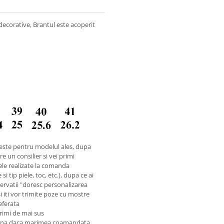
 decorative, Brantul este acoperit
este pentru modelul ales, dupa
e un consilier si vei primi
ele realizate la comanda
i tip piele, toc, etc.), dupa ce ai
rvatii "doresc personalizarea
si iti vor trimite poze cu mostre
referata
rimi de mai sus
reuna daca marimea coamandata