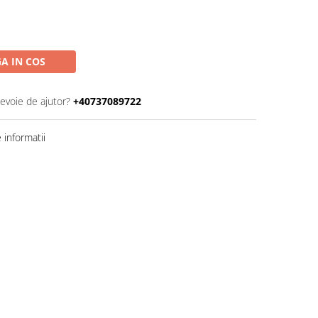
A IN COS
nevoie de ajutor?
+40737089722
informatii