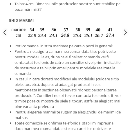
Talpa: 4 cm. Dimensiunile produselor noastre sunt stabilite pe
baza mărimii 37
GHID MARIMI
Poti comanda linistita marimea pe care o porti in general!
Pentru a ne asigura ca marimea comandata ti se potriveste
pentru modelul ales, dupa ce ai finalizat comanda vei fi
contacatat telefonic de catre un consilier si vei primi indicatiile
de masurare a talpii prin email pentru modelele realizate la
comanda
In cazul in care doresti modificari ale modelului (culoare si tip
piele, toc, etc.), dupa ce ai adaugat produsul in cos,
mentioneaza in sectiunea observatii "doresc personalizarea
produsului". Consilierii nostri te vor contacta telefonic si iti vor
trimite poze cu mostre de piele si tocuri, astfel sa alegi cat mai
bine varianta preferata
Pentru alegerea marimii te rugam sa alegi ghidul de marimi de
mai sus
Toate comenzile se onfirma telefonic si stabilim impreuna
daca marimea coamandata este cea care ti se potriveste