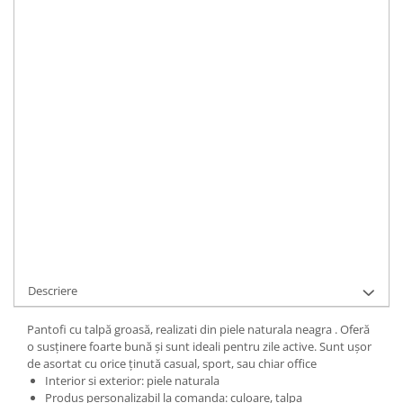
Toc
:
jos
IN STOC
Durata de livrare:
48-72 ore pentru produse stoc sau 5-15 zile
lucratoare pentru produse relizate la comanda sau cu stoc epuizat
ADAUGA IN COS
Cod Produs:
c127-1-010-bee-35
Ai nevoie de ajutor?
+40737089722
Cere informatii
Descriere
Pantofi cu talpă groasă, realizati din piele naturala neagra . Oferă
o susținere foarte bună și sunt ideali pentru zile active. Sunt ușor
de asortat cu orice ținută casual, sport, sau chiar office
Interior si exterior: piele naturala
Produs personalizabil la comanda: culoare, talpa