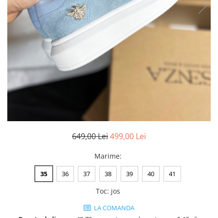
Negru
GENTI
Mov
Posete
Rucsac
Visiniu
Plic
Maro
Saculet
Albastru
Borsete
649,00 Lei
499,00 Lei
Marime
:
35
36
37
38
39
40
41
Toc
:
jos
LA COMANDA