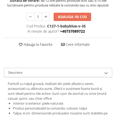
Durata de livrare:
48-72 ore pentru produse stoc sau 5-15 zile
lucratoare pentru produse relizate la comanda sau cu stoc epuizat
ADAUGA IN COS
Cod Produs:
C127-1-babyblue-v-35
Ai nevoie de ajutor?
+40737089722
Adauga la Favorite
Cere informatii
Descriere
Pantofi cu talpă groasă, realizati din piele albastru seren,
accesorizati cu albinuta aurie. Oferă o susținere foarte bună și
sunt ideali pentru zile active. Sunt ușor de asortat cu orice ținută
casual, sport, sau chiar office
Interior si exterior: piele naturala
Produs personalizabil la comanda: culoare, talpa
Talpa: 4 cm. Dimensiunile produselor noastre sunt stabilite pe