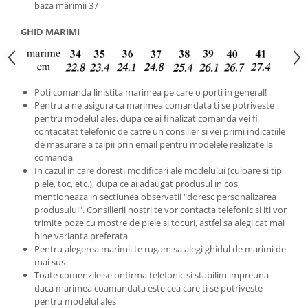
baza mărimii 37
GHID MARIMI
Poti comanda linistita marimea pe care o porti in general!
Pentru a ne asigura ca marimea comandata ti se potriveste
pentru modelul ales, dupa ce ai finalizat comanda vei fi
contacatat telefonic de catre un consilier si vei primi indicatiile
de masurare a talpii prin email pentru modelele realizate la
comanda
In cazul in care doresti modificari ale modelului (culoare si tip
piele, toc, etc.), dupa ce ai adaugat produsul in cos,
mentioneaza in sectiunea observatii "doresc personalizarea
produsului". Consilierii nostri te vor contacta telefonic si iti vor
trimite poze cu mostre de piele si tocuri, astfel sa alegi cat mai
bine varianta preferata
Pentru alegerea marimii te rugam sa alegi ghidul de marimi de
mai sus
Toate comenzile se onfirma telefonic si stabilim impreuna
daca marimea coamandata este cea care ti se potriveste
pentru modelul ales