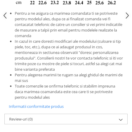
Pentru a ne asigura ca marimea comandata ti se potriveste
pentru modelul ales, dupa ce ai finalizat comanda vei fi
contacatat telefonic de catre un consilier si vei primi indicatiile
de masurare a talpii prin email pentru modelele realizate la
comanda
In cazul in care doresti modificari ale modelului (culoare si tip
piele, toc, etc.), dupa ce ai adaugat produsul in cos,
mentioneaza in sectiunea observatii "doresc personalizarea
produsului". Consilierii nostri te vor contacta telefonic si iti vor
trimite poze cu mostre de piele si tocuri, astfel sa alegi cat mai
bine varianta preferata
Pentru alegerea marimii te rugam sa alegi ghidul de marimi de
mai sus
Toate comenzile se onfirma telefonic si stabilim impreuna
daca marimea coamandata este cea care ti se potriveste
pentru modelul ales
Informatii conformitate produs
Review-uri
(0)