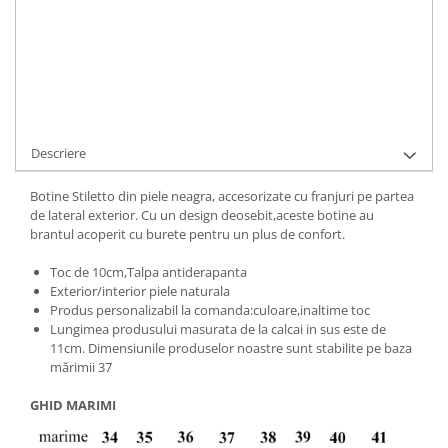
Cod Produs:
500-4-010E-34
Ai nevoie de ajutor?
+40737089722
Cere informatii
Descriere
Botine Stiletto din piele neagra, accesorizate cu franjuri pe partea
de lateral exterior. Cu un design deosebit,aceste botine au
brantul acoperit cu burete pentru un plus de confort.
Toc de 10cm,Talpa antiderapanta
Exterior/interior piele naturala
Produs personalizabil la comanda:culoare,inaltime toc
Lungimea produsului masurata de la calcai in sus este de
11cm. Dimensiunile produselor noastre sunt stabilite pe baza
mărimii 37
GHID MARIMI