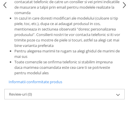
contacatat telefonic de catre un consilier si vei primi indicatiile
de masurare a talpii prin email pentru modelele realizate la
comanda
In cazul in care doresti modificari ale modelului (culoare si tip
piele, toc, etc.), dupa ce ai adaugat produsul in cos,
mentioneaza in sectiunea observatii "doresc personalizarea
produsului". Consilierii nostri te vor contacta telefonic si iti vor
trimite poze cu mostre de piele si tocuri, astfel sa alegi cat mai
bine varianta preferata
Pentru alegerea marimii te rugam sa alegi ghidul de marimi de
mai sus
Toate comenzile se onfirma telefonic si stabilim impreuna
daca marimea coamandata este cea care ti se potriveste
pentru modelul ales
Informatii conformitate produs
Review-uri
(0)