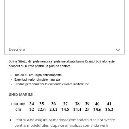
Cod Produs:
500-1-010281-34
Ai nevoie de ajutor?
+40737089722
Cere informatii
Descriere
Botine Stiletto din piele neagra si piele metalizata bronz.Brantul botinelor este
acoperit cu burete pentru un plus de confort.
Toc de 10 cm,Talpa antiderapanta
Exterior/interior din piele naturala
Produs personalizabil la comanda:culoare,inaltime toc
GHID MARIMI
Pentru a ne asigura ca marimea comandata ti se potriveste
pentru modelul ales, dupa ce ai finalizat comanda vei fi