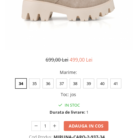
Negru
GENTI
Mov
Posete
Rucsac
Visiniu
Plic
Maro
Saculet
Albastru
Borsete
699,00 Lei
499,00 Lei
Marime
:
34
35
36
37
38
39
40
41
Toc
:
jos
IN STOC
Durata de livrare:
1
ADAUGA IN COS
Cod Produs:
MIRUNA-CARO-2-937-34