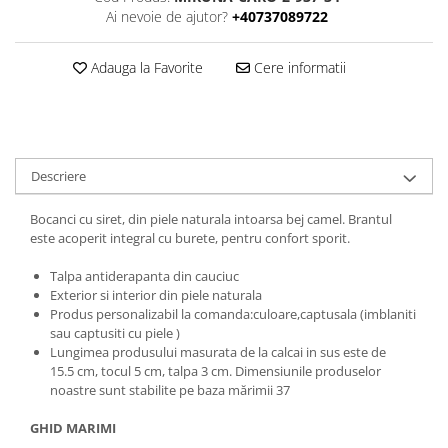
Ai nevoie de ajutor?
+40737089722
Adauga la Favorite
Cere informatii
Descriere
Bocanci cu siret, din piele naturala intoarsa bej camel. Brantul
este acoperit integral cu burete, pentru confort sporit.
Talpa antiderapanta din cauciuc
Exterior si interior din piele naturala
Produs personalizabil la comanda:culoare,captusala (imblaniti
sau captusiti cu piele )
Lungimea produsului masurata de la calcai in sus este de
15.5 cm, tocul 5 cm, talpa 3 cm. Dimensiunile produselor
noastre sunt stabilite pe baza mărimii 37
GHID MARIMI