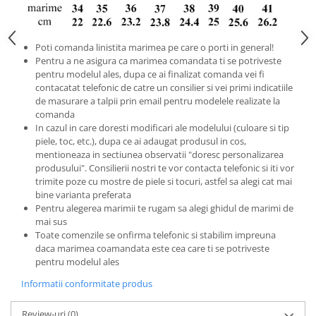
Poti comanda linistita marimea pe care o porti in general!
Pentru a ne asigura ca marimea comandata ti se potriveste
pentru modelul ales, dupa ce ai finalizat comanda vei fi
contacatat telefonic de catre un consilier si vei primi indicatiile
de masurare a talpii prin email pentru modelele realizate la
comanda
In cazul in care doresti modificari ale modelului (culoare si tip
piele, toc, etc.), dupa ce ai adaugat produsul in cos,
mentioneaza in sectiunea observatii "doresc personalizarea
produsului". Consilierii nostri te vor contacta telefonic si iti vor
trimite poze cu mostre de piele si tocuri, astfel sa alegi cat mai
bine varianta preferata
Pentru alegerea marimii te rugam sa alegi ghidul de marimi de
mai sus
Toate comenzile se onfirma telefonic si stabilim impreuna
daca marimea coamandata este cea care ti se potriveste
pentru modelul ales
Informatii conformitate produs
Review-uri
(0)