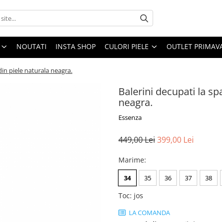
NOUTATI
INSTA SHOP
CULORI PIELE
OUTLET PRIMAV
 din piele naturala neagra.
Balerini decupati la spa
neagra.
Essenza
449,00 Lei
399,00 Lei
Marime
:
34
35
36
37
38
Toc
:
jos
LA COMANDA