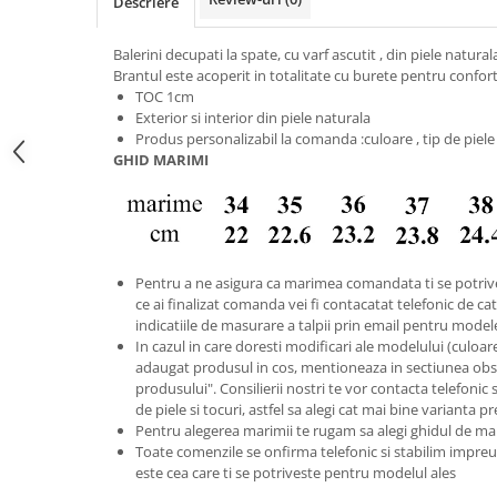
Descriere
Balerini decupati la spate, cu varf ascutit , din piele natura
Brantul este acoperit in totalitate cu burete pentru confort 
TOC 1cm
Exterior si interior din piele naturala
Produs personalizabil la comanda :culoare , tip de piele
GHID MARIMI
Pentru a ne asigura ca marimea comandata ti se potriv
ce ai finalizat comanda vei fi contacatat telefonic de catr
indicatiile de masurare a talpii prin email pentru model
In cazul in care doresti modificari ale modelului (culoare s
adaugat produsul in cos, mentioneaza in sectiunea obse
produsului". Consilierii nostri te vor contacta telefonic 
de piele si tocuri, astfel sa alegi cat mai bine varianta p
Pentru alegerea marimii te rugam sa alegi ghidul de ma
Toate comenzile se onfirma telefonic si stabilim imp
este cea care ti se potriveste pentru modelul ales