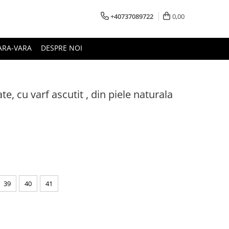
+40737089722
0,00
ARA-VARA
DESPRE NOI
te, cu varf ascutit , din piele naturala
39
40
41