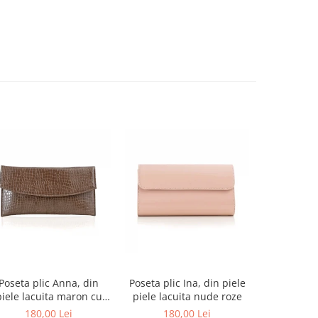
-27%
Poseta plic Anna, din
Poseta plic Ina, din piele
Pantofi de
piele lacuita maron cu
piele lacuita nude roze
rotund, din
textura croco
alba si p
180,00 Lei
180,00 Lei
679,00 L