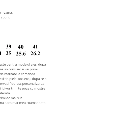
la neagra.
sporit .
este pentru modelul ales, dupa
e un consilier si vei primi
ele realizate la comanda
i tip piele, toc, etc.), dupa ce ai
rvatii "doresc personalizarea
si iti vor trimite poze cu mostre
referata
rimi de mai sus
reuna daca marimea coamandata