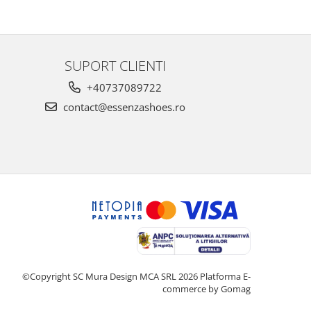
au
SUPORT CLIENTI
+40737089722
contact@essenzashoes.ro
©Copyright SC Mura Design MCA SRL 2026
Platforma E-
commerce by Gomag