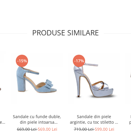
PRODUSE SIMILARE
-15%
-17%
Sandale cu funde duble,
Sandale din piele
ele
din piele intoarsa
argintie, cu toc stiletto si
albastru deschis
platforma
i
669,00 Lei
569,00 Lei
719,00 Lei
599,00 Lei