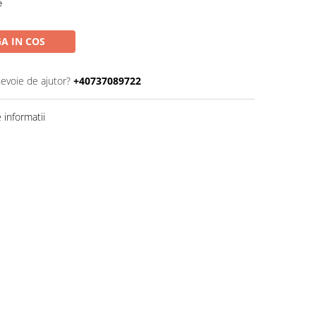
e
A IN COS
nevoie de ajutor?
+40737089722
informatii