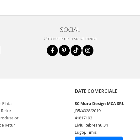
SOCIAL
Urmareste-ne in social media
DATE COMERCIALE
 Plata
SC Mura Design MCA SRL
e Retur
J35/4028/2019
Produselor
41817193
de Retur
Liviu Rebreanu 34
Lugoj, Timis