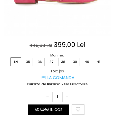
Posete
Mov
Rucsac
Visiniu
Plic
Maro
Saculet
Albastru
Borsete
399,00 Lei
449,00 Lei
Marime
:
34
35
36
37
38
39
40
41
Toc
:
jos
LA COMANDA
Durata de livrare:
5 zile lucratoare
ADAUGA IN COS