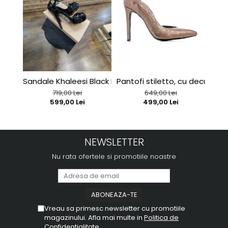
Sandale Khaleesi Black Patent
Pantofi stiletto, cu decupaj in
Sand
719,00 Lei
649,00 Lei
599,00 Lei
499,00 Lei
NEWSLETTER
Nu rata ofertele si promotiile noastre
Vreau sa primesc newsletter cu promotiile
magazinului. Afla mai multe in
Politica de
Confidentialitate