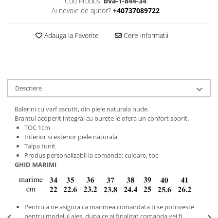
Cod Produs:
bva-1-844-34
Ai nevoie de ajutor?
+40737089722
Adauga la Favorite
Cere informatii
Descriere
Balerini cu varf ascutit, din piele naturala nude.
Brantul acoperit integral cu burete le ofera un confort sporit.
TOC 1cm
Interior si exterior piele naturala
Talpa tunit
Produs personalizabil la comanda: culoare, toc
GHID MARIMI
Pentru a ne asigura ca marimea comandata ti se potriveste
pentru modelul ales, dupa ce ai finalizat comanda vei fi