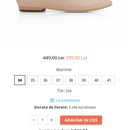
Negru
GENTI
Mov
Posete
Rucsac
Visiniu
Plic
Maro
Saculet
Albastru
Borsete
449,00 Lei
399,00 Lei
Marime
:
34
35
36
37
38
39
40
41
Toc
:
jos
LA COMANDA
Durata de livrare:
5 zile lucratoare
ADAUGA IN COS