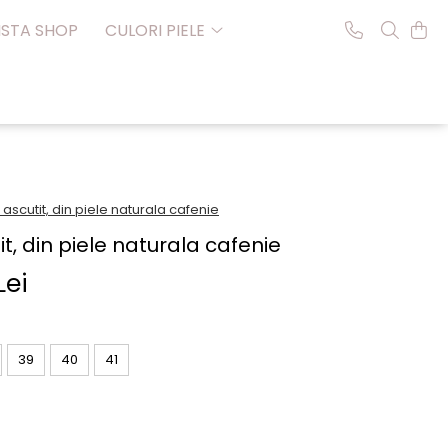
NSTA SHOP
CULORI PIELE
f ascutit, din piele naturala cafenie
it, din piele naturala cafenie
Lei
39
40
41