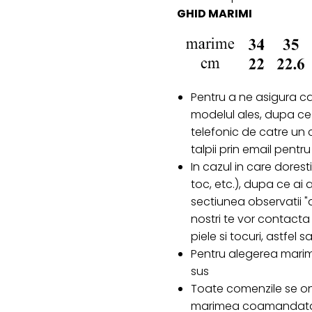
GHID MARIMI
Pentru a ne asigura c
modelul ales, dupa ce 
telefonic de catre un c
talpii prin email pent
In cazul in care doresti
toc, etc.), dupa ce ai
sectiunea observatii "d
nostri te vor contacta 
piele si tocuri, astfel
Pentru alegerea marim
sus
Toate comenzile se on
marimea coamandata e