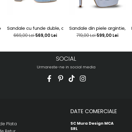
j interior, din piele bronz
Sandale cu funde duble, din piele intoarsa albastru desc
Sandale din piele argintie, cu
669,00 Lei
569,00 Lei
719,00 Lei
599,00 Lei
SOCIAL
Urmareste-ne in social media
DATE COMERCIALE
SC Mura Design MCA
de Plata
SRL
de Retur