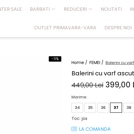
NTER SALE
BARBATI
REDUCERI
NOUTATI
I
OUTLET PRIMAVARA-VARA
DESPRE NOI
-11%
Home /
FEMEI /
Balerini cu var
Balerini cu varf ascut
399,00 
449,00 Lei
Marime
:
34
35
36
37
38
Toc
:
jos
LA COMANDA