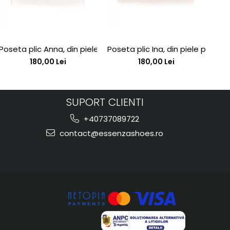
his
 toc stiletto si platforma
Poseta plic Anna, din piele lacuita maron cu textura croco
Poseta plic Ina, din piele piele 
Pan
180,00 Lei
180,00 Lei
SUPORT CLIENTI
+40737089722
contact@essenzashoes.ro