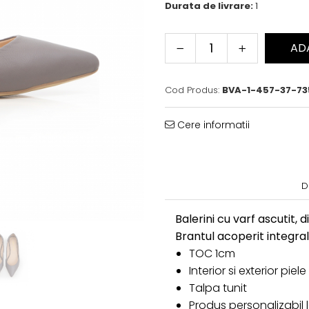
Durata de livrare:
1
AD
Cod Produs:
BVA-1-457-37-73
Cere informatii
D
Balerini cu varf ascutit, 
Brantul acoperit integral
TOC 1cm
Interior si exterior piel
Talpa tunit
Produs personalizabil