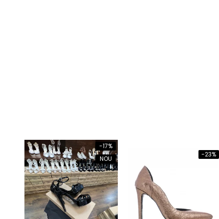
-17%
-23%
NOU