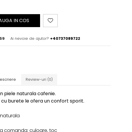
AUGA IN COS
59
Ai nevoie de ajutor?
+40737089722
escriere
Review-uri
(0)
din piele naturala cafenie.
 cu burete le ofera un confort sporit.
e naturala
 la comanda: culoare, toc