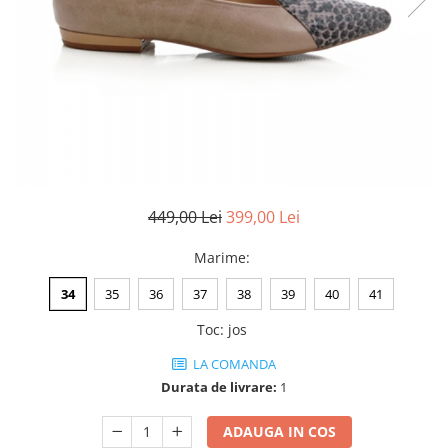
Negru
GENTI
Mov
Posete
Rucsac
Visiniu
Plic
Maro
Saculet
Albastru
Borsete
449,00 Lei
399,00 Lei
Marime
:
34
35
36
37
38
39
40
41
Toc
:
jos
LA COMANDA
Durata de livrare:
1
ADAUGA IN COS