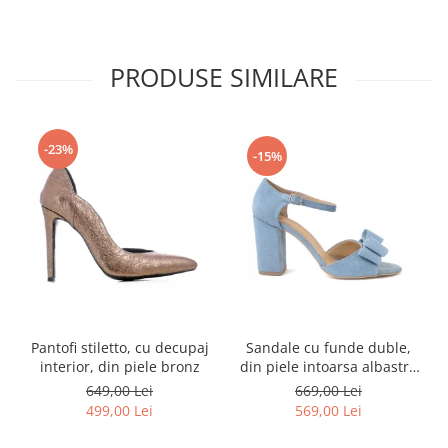
PRODUSE SIMILARE
-23%
-15%
Sandale cu funde duble,
Pantofi stiletto, cu decupaj
din piele intoarsa albastru
interior, din piele bronz
deschis
669,00 Lei
649,00 Lei
569,00 Lei
499,00 Lei