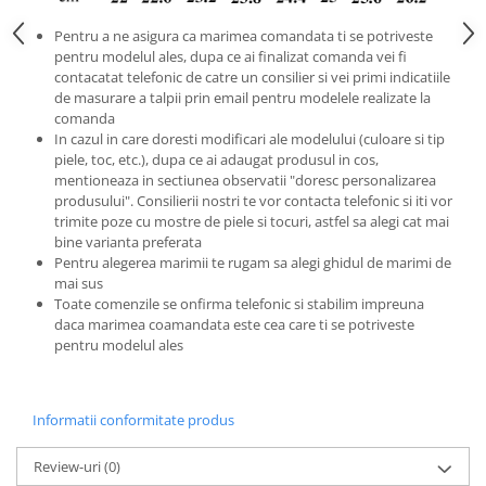
Pentru a ne asigura ca marimea comandata ti se potriveste
pentru modelul ales, dupa ce ai finalizat comanda vei fi
contacatat telefonic de catre un consilier si vei primi indicatiile
de masurare a talpii prin email pentru modelele realizate la
comanda
In cazul in care doresti modificari ale modelului (culoare si tip
piele, toc, etc.), dupa ce ai adaugat produsul in cos,
mentioneaza in sectiunea observatii "doresc personalizarea
produsului". Consilierii nostri te vor contacta telefonic si iti vor
trimite poze cu mostre de piele si tocuri, astfel sa alegi cat mai
bine varianta preferata
Pentru alegerea marimii te rugam sa alegi ghidul de marimi de
mai sus
Toate comenzile se onfirma telefonic si stabilim impreuna
daca marimea coamandata este cea care ti se potriveste
pentru modelul ales
Informatii conformitate produs
Review-uri
(0)