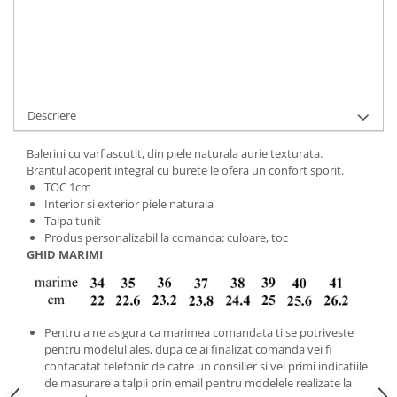
Cod Produs:
BVA-1-P-508-38
Ai nevoie de ajutor?
+40737089722
Cere informatii
Descriere
Balerini cu varf ascutit, din piele naturala aurie texturata.
Brantul acoperit integral cu burete le ofera un confort sporit.
TOC 1cm
Interior si exterior piele naturala
Talpa tunit
Produs personalizabil la comanda: culoare, toc
GHID MARIMI
Pentru a ne asigura ca marimea comandata ti se potriveste
pentru modelul ales, dupa ce ai finalizat comanda vei fi
contacatat telefonic de catre un consilier si vei primi indicatiile
de masurare a talpii prin email pentru modelele realizate la