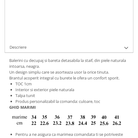
Cod Produs:
BVA-7-B-015-34
Ai nevoie de ajutor?
+40737089722
Cere informatii
Descriere
Balerini cu decupaj si bareta detasabila la staif, din piele naturala
intoarsa, neagra.
Un design simplu care se asorteaza usor la orice tinuta.
Brantul acoperit integral cu burete le ofera un confort sporit.
TOC 1cm
Interior si exterior piele naturala
Talpa tunit
Produs personalizabil la comanda: culoare, toc
GHID MARIMI
Pentru a ne asigura ca marimea comandata ti se potriveste