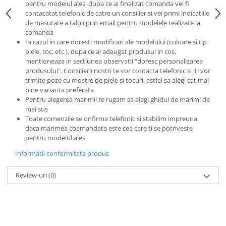
pentru modelul ales, dupa ce ai finalizat comanda vei fi
contacatat telefonic de catre un consilier si vei primi indicatiile
de masurare a talpii prin email pentru modelele realizate la
comanda
In cazul in care doresti modificari ale modelului (culoare si tip
piele, toc, etc.), dupa ce ai adaugat produsul in cos,
mentioneaza in sectiunea observatii "doresc personalizarea
produsului". Consilierii nostri te vor contacta telefonic si iti vor
trimite poze cu mostre de piele si tocuri, astfel sa alegi cat mai
bine varianta preferata
Pentru alegerea marimii te rugam sa alegi ghidul de marimi de
mai sus
Toate comenzile se onfirma telefonic si stabilim impreuna
daca marimea coamandata este cea care ti se potriveste
pentru modelul ales
Informatii conformitate produs
Review-uri
(0)