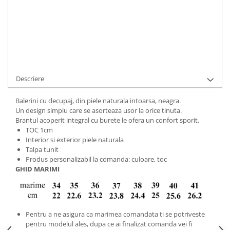
Cod Produs:
BVA-7-015N-34
Ai nevoie de ajutor?
+40737089722
Cere informatii
Descriere
Balerini cu decupaj, din piele naturala intoarsa, neagra.
Un design simplu care se asorteaza usor la orice tinuta.
Brantul acoperit integral cu burete le ofera un confort sporit.
TOC 1cm
Interior si exterior piele naturala
Talpa tunit
Produs personalizabil la comanda: culoare, toc
GHID MARIMI
Pentru a ne asigura ca marimea comandata ti se potriveste
pentru modelul ales, dupa ce ai finalizat comanda vei fi