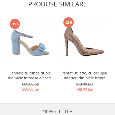
PRODUSE SIMILARE
-23%
-15%
Sandale cu funde duble,
Pantofi stiletto, cu decupaj
din piele intoarsa albastru
interior, din piele bronz
deschis
669,00 Lei
649,00 Lei
569,00 Lei
499,00 Lei
NEWSLETTER