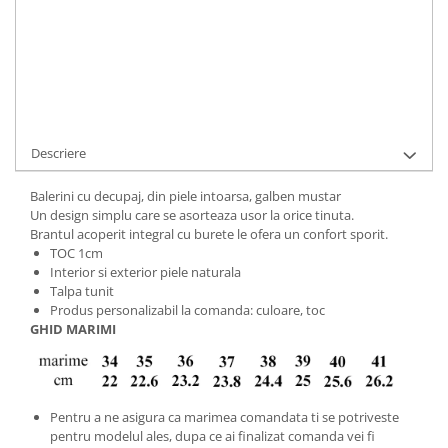
Cod Produs:
BVA-8-799-34
Ai nevoie de ajutor?
+40737089722
Cere informatii
Descriere
Balerini cu decupaj, din piele intoarsa, galben mustar
Un design simplu care se asorteaza usor la orice tinuta.
Brantul acoperit integral cu burete le ofera un confort sporit.
TOC 1cm
Interior si exterior piele naturala
Talpa tunit
Produs personalizabil la comanda: culoare, toc
GHID MARIMI
Pentru a ne asigura ca marimea comandata ti se potriveste
pentru modelul ales, dupa ce ai finalizat comanda vei fi