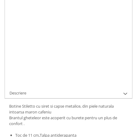
Toc
:
inalt
LA COMANDA
Durata de livrare:
48-72 ore pentru produse stoc sau 5-15 zile
lucratoare pentru produse relizate la comanda sau cu stoc epuizat
ADAUGA IN COS
Cod Produs:
500-14-685-38
Ai nevoie de ajutor?
+40737089722
Cere informatii
Descriere
Botine Stiletto cu siret si capse metalice, din piele naturala
intoarsa maron cafeniu
Brantul gheteleor este acoperit cu burete pentru un plus de
confort .
Toc de 11 cm,Talpa antiderapanta