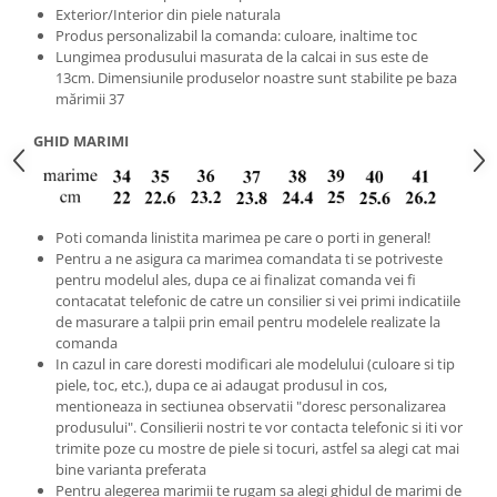
Exterior/Interior din piele naturala
Produs personalizabil la comanda: culoare, inaltime toc
Lungimea produsului masurata de la calcai in sus este de
13cm. Dimensiunile produselor noastre sunt stabilite pe baza
mărimii 37
GHID MARIMI
Poti comanda linistita marimea pe care o porti in general!
Pentru a ne asigura ca marimea comandata ti se potriveste
pentru modelul ales, dupa ce ai finalizat comanda vei fi
contacatat telefonic de catre un consilier si vei primi indicatiile
de masurare a talpii prin email pentru modelele realizate la
comanda
In cazul in care doresti modificari ale modelului (culoare si tip
piele, toc, etc.), dupa ce ai adaugat produsul in cos,
mentioneaza in sectiunea observatii "doresc personalizarea
produsului". Consilierii nostri te vor contacta telefonic si iti vor
trimite poze cu mostre de piele si tocuri, astfel sa alegi cat mai
bine varianta preferata
Pentru alegerea marimii te rugam sa alegi ghidul de marimi de