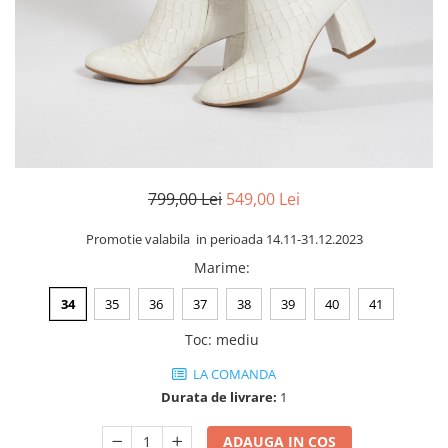
Negru
GENTI
Mov
Posete
Rucsac
Visiniu
Plic
Maro
Saculet
Albastru
Borsete
799,00 Lei
549,00 Lei
Promotie valabila in perioada 14.11-31.12.2023
Marime
:
34
35
36
37
38
39
40
41
Toc
:
mediu
LA COMANDA
Durata de livrare:
1
ADAUGA IN COS