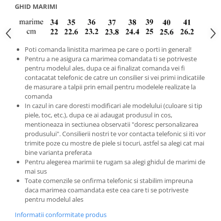
GHID MARIMI
Poti comanda linistita marimea pe care o porti in general!
Pentru a ne asigura ca marimea comandata ti se potriveste
pentru modelul ales, dupa ce ai finalizat comanda vei fi
contacatat telefonic de catre un consilier si vei primi indicatiile
de masurare a talpii prin email pentru modelele realizate la
comanda
In cazul in care doresti modificari ale modelului (culoare si tip
piele, toc, etc.), dupa ce ai adaugat produsul in cos,
mentioneaza in sectiunea observatii "doresc personalizarea
produsului". Consilierii nostri te vor contacta telefonic si iti vor
trimite poze cu mostre de piele si tocuri, astfel sa alegi cat mai
bine varianta preferata
Pentru alegerea marimii te rugam sa alegi ghidul de marimi de
mai sus
Toate comenzile se onfirma telefonic si stabilim impreuna
daca marimea coamandata este cea care ti se potriveste
pentru modelul ales
Informatii conformitate produs