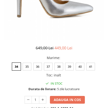
Negru
GENTI
Mov
Posete
Rucsac
Visiniu
Plic
Maro
Saculet
Albastru
Borsete
649,00 Lei
449,00 Lei
Marime
:
34
35
36
37
38
39
40
41
Toc
:
inalt
IN STOC
Durata de livrare:
5 zile lucratoare
ADAUGA IN COS