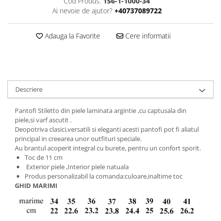
Cod Produs:
156-1-1000-34
Ai nevoie de ajutor?
+40737089722
Adauga la Favorite
Cere informatii
Descriere
Pantofi Stiletto din piele laminata argintie ,cu captusala din
piele,si varf ascutit .
Deopotriva clasici,versatili si eleganti acesti pantofi pot fi aliatul
principal in creearea unor outfituri speciale.
Au brantul acoperit integral cu burete, pentru un confort sporit.
Toc de 11 cm
Exterior piele ,Interior piele natuala
Produs personalizabil la comanda:culoare,inaltime toc
GHID MARIMI