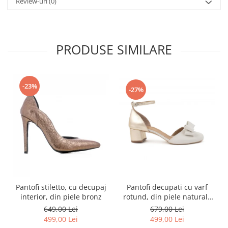
Review-uri
(0)
PRODUSE SIMILARE
-23%
-27%
Pantofi decupati cu varf
Pantofi stiletto, cu decupaj
rotund, din piele naturala
interior, din piele bronz
alba si piele laminata auriu-
679,00 Lei
649,00 Lei
pal
499,00 Lei
499,00 Lei