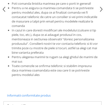
Poti comanda linistita marimea pe care o porti in general!
Pentru a ne asigura ca marimea comandata ti se potriveste
pentru modelul ales, dupa ce ai finalizat comanda vei fi
contacatat telefonic de catre un consilier si vei primi indicatiile
de masurare a talpii prin email pentru modelele realizate la
comanda
In cazul in care doresti modificari ale modelului (culoare si tip
piele, toc, etc.), dupa ce ai adaugat produsul in cos,
mentioneaza in sectiunea observatii "doresc personalizarea
produsului". Consilierii nostri te vor contacta telefonic si iti vor
trimite poze cu mostre de piele si tocuri, astfel sa alegi cat mai
bine varianta preferata
Pentru alegerea marimii te rugam sa alegi ghidul de marimi de
mai sus
Toate comenzile se onfirma telefonic si stabilim impreuna
daca marimea coamandata este cea care ti se potriveste
pentru modelul ales
Informatii conformitate produs