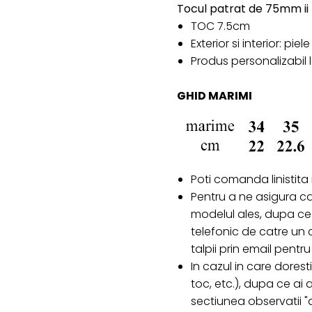
Tocul patrat de 75mm ii f
TOC 7.5cm
Exterior si interior: pie
Produs personalizabil
GHID MARIMI
Poti comanda linistita
Pentru a ne asigura c
modelul ales, dupa ce 
telefonic de catre un c
talpii prin email pent
In cazul in care doresti
toc, etc.), dupa ce ai
sectiunea observatii "d