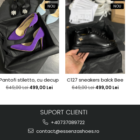
NOU
NOU
e edition
Pantofi stiletto, cu decupaj interior, din piele naturala intoa
C127 sneakers balck Bee
Pant
649,00 Lei
499,00 Lei
649,00 Lei
499,00 Lei
6
SUPORT CLIENTI
+40737089722
contact@essenzashoes.ro