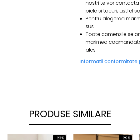
nostri te vor contacta 
piele si tocuri, astfel
Pentru alegerea marim
sus
Toate comenzile se on
marimea coamandata e
ales
Informatii conformitate
PRODUSE SIMILARE
-23%
-29%