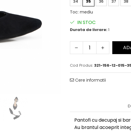
34
35
36
37
38
Toc
:
mediu
IN STOC
Durata de livrare:
1
AD
Cod Produs:
321-156-12-015-3
Cere informatii
D
Pantofi cu decupaj si bar
Au brantul acoeprit inte