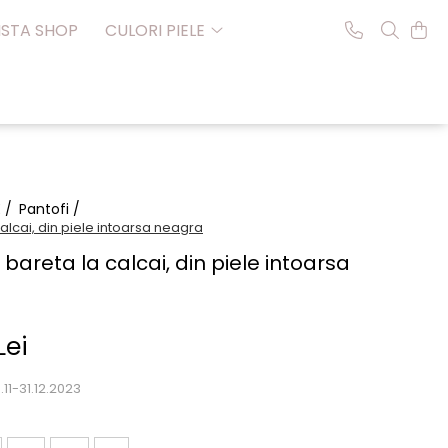
NSTA SHOP
CULORI PIELE
E /
Pantofi /
calcai, din piele intoarsa neagra
 bareta la calcai, din piele intoarsa
Lei
11-31.12.2023