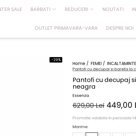
NTER SALE
BARBATI
REDUCERI
NOUTATI
I
OUTLET PRIMAVARA-VARA
DESPRE NOI
-29%
Home /
FEMEI /
INCALTAMINT
Pantofi cu decupaj si bareta la 
Pantofi cu decupaj si
neagra
Essenza
449,00 
629,00 Lei
Promotie valabila in perioada 14.
Marime
: