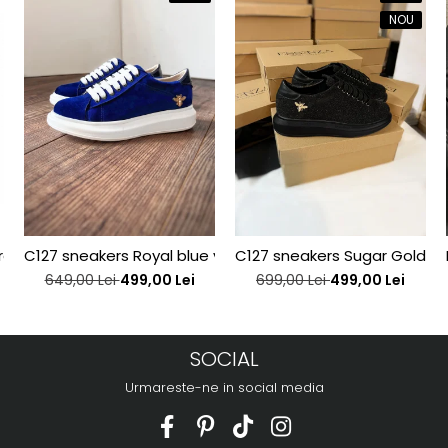
NOU
rotund, din piele naturala alba si piele laminata auriu-pal
C127 sneakers Royal blue velvet bee edititon
C127 sneakers Sugar Gold be
649,00 Lei
499,00 Lei
699,00 Lei
499,00 Lei
SOCIAL
Urmareste-ne in social media