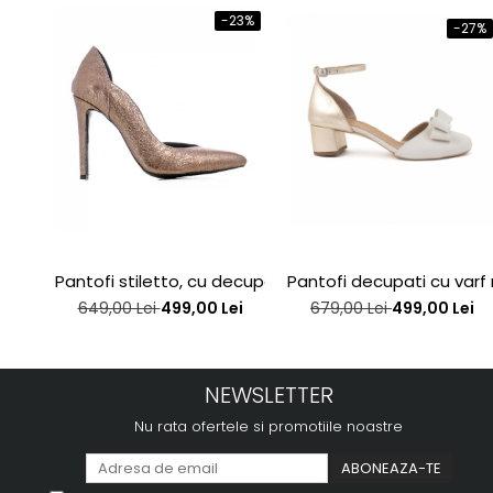
-23%
-27%
Pantofi stiletto, cu decupaj interior, din piele bronz
Pantofi decupati cu varf 
649,00 Lei
499,00 Lei
679,00 Lei
499,00 Lei
NEWSLETTER
Nu rata ofertele si promotiile noastre