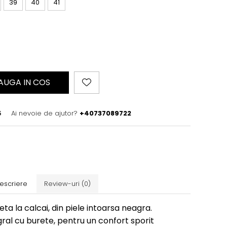
39
40
41
AUGA IN COS
5
Ai nevoie de ajutor?
+40737089722
escriere
Review-uri
(0)
eta la calcai, din piele intoarsa neagra.
gral cu burete, pentru un confort sporit