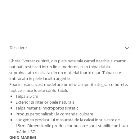
Cod Produs:
563-1-782001N-34
Ai nevoie de ajutor?
+40737089722
Cere informatii
Descriere
Ghete Everest cu siret, din piele naturala camel deschis si maron
patinat, restilizati intr-o linie moderna, cu o talpa dubla
suprainaltata realizata din un material foarte usor. Talpa este
imbracata in piele lacuita argintie.
Foarte usori, acest model are brantul acoperit integral cu burete,
fapt ce ii face foarte confortabili.
Talpa 3.5 cm
Exterior si interior piele naturala
Talpa material microporos sintetic
Produs personalizabil la comanda: culoare
Lungimea produsului masurata de la calcai in sus este de
15cm. Dimensiunile produselor noastre sunt stabilite pe baza
mărimii 37
GHID MARIMI