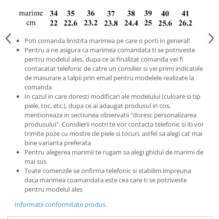
Poti comanda linistita marimea pe care o porti in general!
Pentru a ne asigura ca marimea comandata ti se potriveste
pentru modelul ales, dupa ce ai finalizat comanda vei fi
contacatat telefonic de catre un consilier si vei primi indicatiile
de masurare a talpii prin email pentru modelele realizate la
comanda
In cazul in care doresti modificari ale modelului (culoare si tip
piele, toc, etc.), dupa ce ai adaugat produsul in cos,
mentioneaza in sectiunea observatii "doresc personalizarea
produsului". Consilierii nostri te vor contacta telefonic si iti vor
trimite poze cu mostre de piele si tocuri, astfel sa alegi cat mai
bine varianta preferata
Pentru alegerea marimii te rugam sa alegi ghidul de marimi de
mai sus
Toate comenzile se onfirma telefonic si stabilim impreuna
daca marimea coamandata este cea care ti se potriveste
pentru modelul ales
Informatii conformitate produs