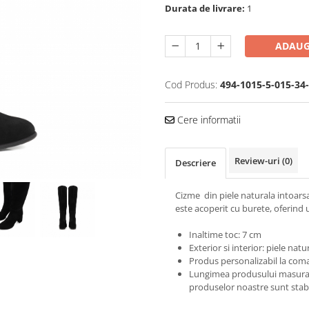
Durata de livrare:
1
ADAUG
Cod Produs:
494-1015-5-015-34
Cere informatii
Review-uri
(0)
Descriere
Cizme din piele naturala intoarsa
este acoperit cu burete, oferind 
Inaltime toc: 7 cm
Exterior si interior: piele natu
Produs personalizabil la coma
Lungimea produsului masurata 
produselor noastre sunt stabi