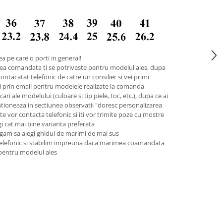
a pe care o porti in general!
ea comandata ti se potriveste pentru modelul ales, dupa
contacatat telefonic de catre un consilier si vei primi
pii prin email pentru modelele realizate la comanda
ari ale modelului (culoare si tip piele, toc, etc.), dupa ce ai
tioneaza in sectiunea observatii "doresc personalizarea
 te vor contacta telefonic si iti vor trimite poze cu mostre
legi cat mai bine varianta preferata
gam sa alegi ghidul de marimi de mai sus
telefonic si stabilim impreuna daca marimea coamandata
 pentru modelul ales