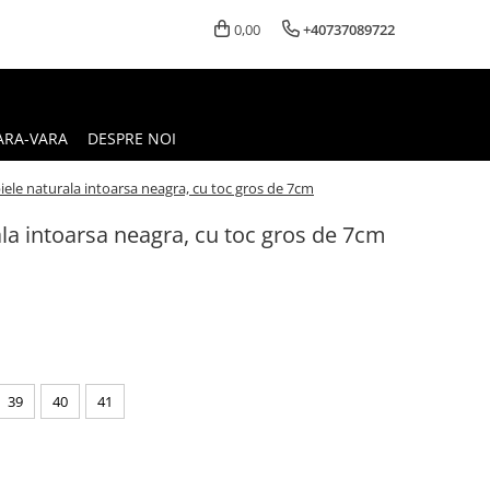
0,00
+40737089722
ARA-VARA
DESPRE NOI
iele naturala intoarsa neagra, cu toc gros de 7cm
la intoarsa neagra, cu toc gros de 7cm
39
40
41