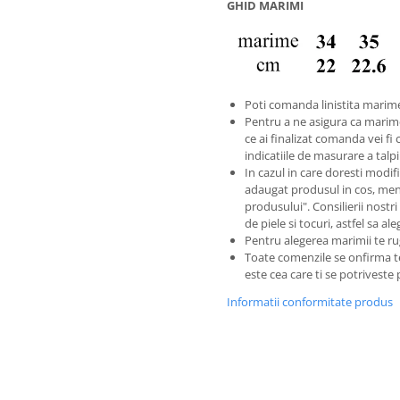
GHID MARIMI
Poti comanda linistita marime
Pentru a ne asigura ca marim
ce ai finalizat comanda vei fi 
indicatiile de masurare a tal
In cazul in care doresti modific
adaugat produsul in cos, men
produsului". Consilierii nostri
de piele si tocuri, astfel sa a
Pentru alegerea marimii te ru
Toate comenzile se onfirma 
este cea care ti se potriveste
Informatii conformitate produs