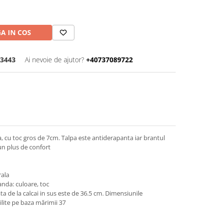
A IN COS
-3443
Ai nevoie de ajutor?
+40737089722
, cu toc gros de 7cm. Talpa este antiderapanta iar brantul
un plus de confort
rala
nda: culoare, toc
de la calcai in sus este de 36.5 cm. Dimensiunile
lite pe baza mărimii 37