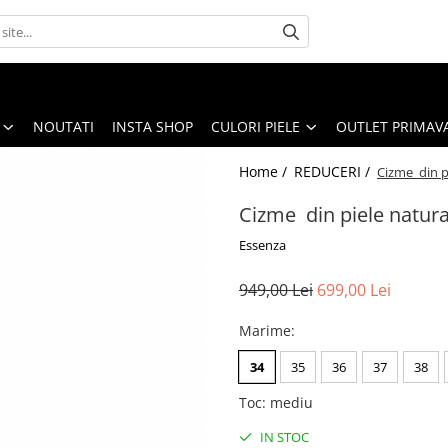
NOUTATI
INSTA SHOP
CULORI PIELE
OUTLET PRIMAV
Home /
REDUCERI /
Cizme din p
Cizme din piele natura
Essenza
949,00 Lei
699,00 Lei
Marime
:
34
35
36
37
38
Toc
:
mediu
IN STOC