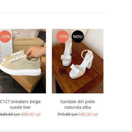
-23%
-17%
NOU
-17%
C127 sneakers beige
Sandale din piele
Sandale din
suede bee
naturala alba
platforma
649,00 Lei
499,00 Lei
719,00 Lei
599,00 Lei
749,00 L