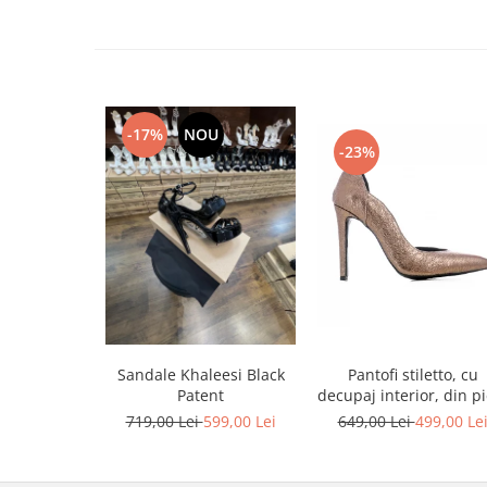
-17%
NOU
-23%
Sandale Khaleesi Black
Pantofi stiletto, cu
Patent
decupaj interior, din pi
bronz
719,00 Lei
599,00 Lei
649,00 Lei
499,00 Le