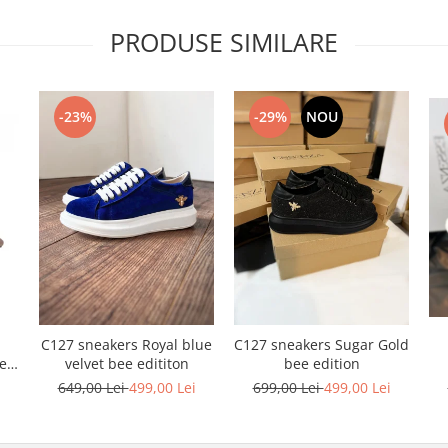
PRODUSE SIMILARE
-23%
-29%
NOU
C127 sneakers Royal blue
C127 sneakers Sugar Gold
ele
velvet bee edititon
bee edition
i
649,00 Lei
499,00 Lei
699,00 Lei
499,00 Lei