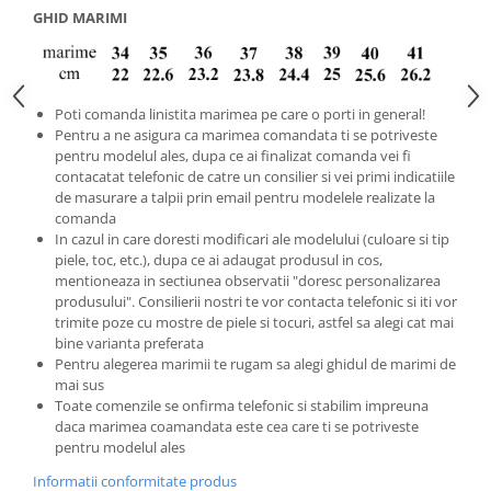
GHID MARIMI
Poti comanda linistita marimea pe care o porti in general!
Pentru a ne asigura ca marimea comandata ti se potriveste
pentru modelul ales, dupa ce ai finalizat comanda vei fi
contacatat telefonic de catre un consilier si vei primi indicatiile
de masurare a talpii prin email pentru modelele realizate la
comanda
In cazul in care doresti modificari ale modelului (culoare si tip
piele, toc, etc.), dupa ce ai adaugat produsul in cos,
mentioneaza in sectiunea observatii "doresc personalizarea
produsului". Consilierii nostri te vor contacta telefonic si iti vor
trimite poze cu mostre de piele si tocuri, astfel sa alegi cat mai
bine varianta preferata
Pentru alegerea marimii te rugam sa alegi ghidul de marimi de
mai sus
Toate comenzile se onfirma telefonic si stabilim impreuna
daca marimea coamandata este cea care ti se potriveste
pentru modelul ales
Informatii conformitate produs