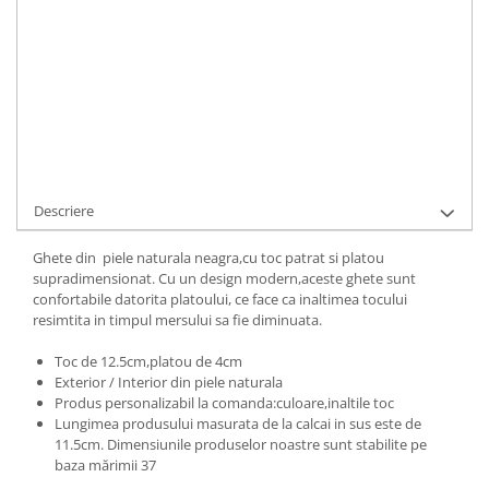
ADAUGA IN COS
Cod Produs:
347-679-1-010-34
Ai nevoie de ajutor?
+40737089722
Cere informatii
Descriere
Ghete din piele naturala neagra,cu toc patrat si platou
supradimensionat. Cu un design modern,aceste ghete sunt
confortabile datorita platoului, ce face ca inaltimea tocului
resimtita in timpul mersului sa fie diminuata.
Toc de 12.5cm,platou de 4cm
Exterior / Interior din piele naturala
Produs personalizabil la comanda:culoare,inaltile toc
Lungimea produsului masurata de la calcai in sus este de
11.5cm. Dimensiunile produselor noastre sunt stabilite pe
baza mărimii 37