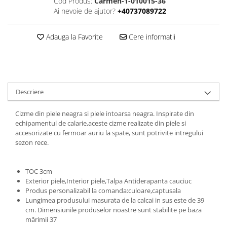
Cod Produs:
Carmen-1-010015-36
Ai nevoie de ajutor?
+40737089722
Adauga la Favorite
Cere informatii
Descriere
Cizme din piele neagra si piele intoarsa neagra. Inspirate din
echipamentul de calarie,aceste cizme realizate din piele si
accesorizate cu fermoar auriu la spate, sunt potrivite intregului
sezon rece.
TOC 3cm
Exterior piele,Interior piele,Talpa Antiderapanta cauciuc
Produs personalizabil la comanda:culoare,captusala
Lungimea produsului masurata de la calcai in sus este de 39
cm. Dimensiunile produselor noastre sunt stabilite pe baza
mărimii 37